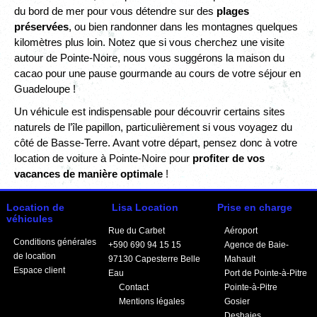
du bord de mer pour vous détendre sur des
plages
préservées
, ou bien randonner dans les montagnes quelques
kilomètres plus loin. Notez que si vous cherchez une visite
autour de Pointe-Noire, nous vous suggérons la maison du
cacao pour une pause gourmande au cours de votre séjour en
Guadeloupe !
Un véhicule est indispensable pour découvrir certains sites
naturels de l’île papillon, particulièrement si vous voyagez du
côté de Basse-Terre. Avant votre départ, pensez donc à votre
location de voiture à Pointe-Noire pour
profiter de vos
vacances de manière optimale
!
Location de
Lisa Location
Prise en charge
véhicules
Rue du Carbet
Aéroport
Conditions générales
+590 690 94 15 15
Agence de Baie-
de location
97130
Capesterre Belle
Mahault
Espace client
Eau
Port de Pointe-à-Pitre
Contact
Pointe-à-Pitre
Mentions légales
Gosier
Deshaies