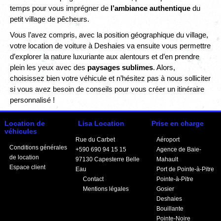
temps pour vous imprégner de
l’ambiance authentique
du
petit village de pêcheurs.
Vous l’avez compris, avec la position géographique du village,
votre location de voiture à Deshaies va ensuite vous permettre
d’explorer la nature luxuriante aux alentours et d’en prendre
plein les yeux avec des
paysages sublimes
. Alors,
choisissez bien votre véhicule et n’hésitez pas à nous solliciter
si vous avez besoin de conseils pour vous créer un itinéraire
personnalisé !
Location de
Lisa Location
Prise en charge
véhicules
Rue du Carbet
Aéroport
Conditions générales
+590 690 94 15 15
Agence de Baie-
de location
97130
Capesterre Belle
Mahault
Espace client
Eau
Port de Pointe-à-Pitre
Contact
Pointe-à-Pitre
Mentions légales
Gosier
Deshaies
Bouillante
Pointe-Noire